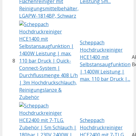
Leistung 5m...
Scheppach
Hochdruckreiniger
HCE1400 mit
A
8
Selbstansaugfunktion
B
| 1400W Leistung |
max. 110 bar Druck |...
Scheppach
Hochdruckreiniger
HCE2400 mit 7-TLG.
A