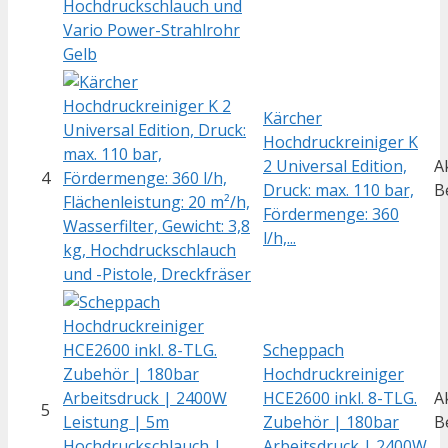
Kärcher
Hochdruckreiniger K
2 Universal Edition,
A
4
Druck: max. 110 bar,
B
Fördermenge: 360
l/h,...
Scheppach
Hochdruckreiniger
HCE2600 inkl. 8-TLG.
A
5
Zubehör | 180bar
B
Arbeitsdruck | 2400W