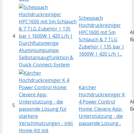
Scheppach
Hochdruckreiniger
HPC1600 mit 5m
A
4
Schlauch & 7 TLG
B
Zubehör | 135 bar |
1600W | 420 L/h |...
Kärcher
Hochdruckreiniger K
4 Power Control
A
5
Home: Clevere App-
B
Unterstützung - die
passende Lösung...