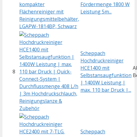
Fördermenge 1800 W
Leistung 5m...
Scheppach
Hochdruckreiniger
HCE1400 mit
A
8
Selbstansaugfunktion
B
| 1400W Leistung |
max. 110 bar Druck |...
Scheppach