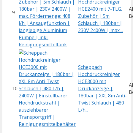
Hochdruckreiniger
HCE2400 mit 7-TLG.
A
9
Zubehör | 5m
B
Schlauch | 180bar |
230V 2400W | max....
Scheppach
Hochdruckreiniger
HCE3000 mit
A
10
Druckanzeige |
B
180bar | XXL 8m Anti-
Twist Schlauch | 480
L/h...