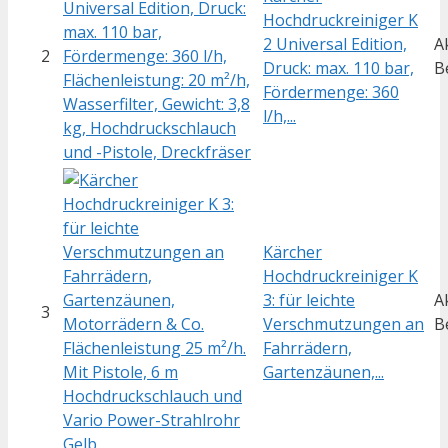
Hochdruckreiniger K
2 Universal Edition,
A
2
Druck: max. 110 bar,
B
Fördermenge: 360
l/h,...
Kärcher
Hochdruckreiniger K
3: für leichte
A
3
Verschmutzungen an
B
Fahrrädern,
Gartenzäunen,...