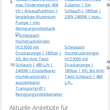
9
Zubehör | 5m
B
Schlauch | 180bar |
230V 2400W | max....
Scheppach
Hochdruckreiniger
HCE3000 mit
A
10
Druckanzeige |
B
180bar | XXL 8m Anti-
Twist Schlauch | 480
L/h...
Aktuelle Angebote für