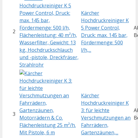
Kärcher
Hochdruckreiniger K
5 Power Control,
A
2
Druck: max. 145 bar,
B
Fördermenge: 500
l/h,...
Kärcher
Hochdruckreiniger K
3: für leichte
A
3
Verschmutzungen an
B
Fahrrädern,
Gartenzäunen,...