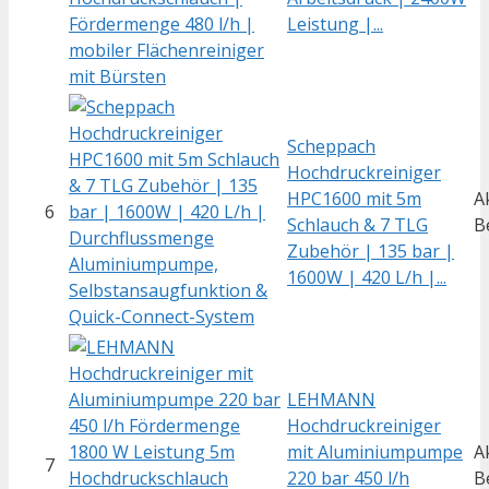
Leistung |...
Scheppach
Hochdruckreiniger
HPC1600 mit 5m
A
6
Schlauch & 7 TLG
B
Zubehör | 135 bar |
1600W | 420 L/h |...
LEHMANN
Hochdruckreiniger
mit Aluminiumpumpe
A
7
220 bar 450 l/h
B