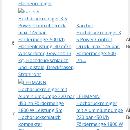
Kärcher
Hochdruckreiniger K
5 Power Control,
A
6
Druck: max. 145 bar,
B
Fördermenge: 500
l/h,...
LEHMANN
Hochdruckreiniger
mit Aluminiumpumpe
A
7
220 bar 450 l/h
B
Fördermenge 1800 W