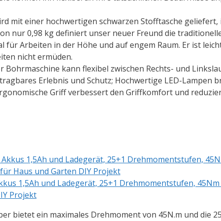
rd mit einer hochwertigen schwarzen Stofftasche geliefert, 
n nur 0,98 kg definiert unser neuer Freund die traditionel
l für Arbeiten in der Höhe und auf engem Raum. Er ist leich
iten nicht ermüden.
Bohrmaschine kann flexibel zwischen Rechts- und Linkslau
in tragbares Erlebnis und Schutz; Hochwertige LED-Lampen br
rgonomische Griff verbessert den Griffkomfort und reduzie
Akkus 1,5Ah und Ladegerät, 25+1 Drehmomentstufen, 45Nm
IY Projekt
r bietet ein maximales Drehmoment von 45N.m und die 2