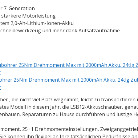
r 7. Generation
 stärkere Motorleistung
rtem 2,0-Ah-Lithium-Ionen-Akku
r, Schneidewerkzeug und mehr dank Aufsatzaufnahme
bohrer 25Nm Drehmoment Max mit 2000mAh Akku, 24tlg Zu
r
 , die nicht viel Platz wegnimmt, leicht zu transportieren i
stes Modell in diesem Jahr, die LSB12-Akkuschrauber, gena
menbauen, Reparaturen zu Hause durchführen und lustige 
ent, 25+1 Drehmomenteinstellungen, Zweiganggetriebe,
ie können ihn flexibel an Ihre tatsächlichen Bedürfnisse an