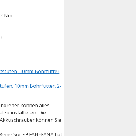
 3 Nm
er
ufen, 10mm Bohrfutter, 2-
endreher können alles
zu installieren. Die
n Akkuschrauber können Sie
 Keine Sorge! FAHEFANA hat