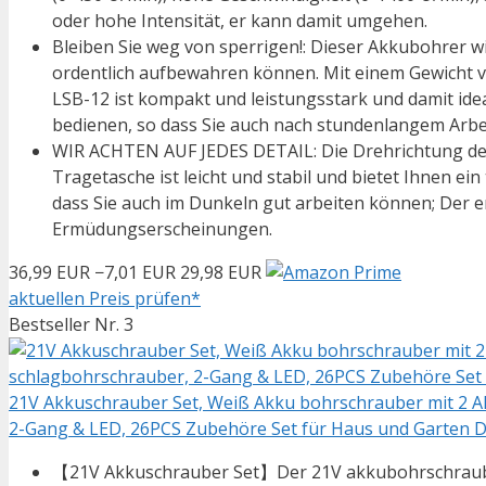
oder hohe Intensität, er kann damit umgehen.
Bleiben Sie weg von sperrigen!: Dieser Akkubohrer wi
ordentlich aufbewahren können. Mit einem Gewicht vo
LSB-12 ist kompakt und leistungsstark und damit idea
bedienen, so dass Sie auch nach stundenlangem Arbe
WIR ACHTEN AUF JEDES DETAIL: Die Drehrichtung der 
Tragetasche ist leicht und stabil und bietet Ihnen e
dass Sie auch im Dunkeln gut arbeiten können; Der e
Ermüdungserscheinungen.
36,99 EUR
−7,01 EUR
29,98 EUR
aktuellen Preis prüfen*
Bestseller Nr. 3
21V Akkuschrauber Set, Weiß Akku bohrschrauber mit 2 
2-Gang & LED, 26PCS Zubehöre Set für Haus und Garten D
【21V Akkuschrauber Set】Der 21V akkubohrschraube