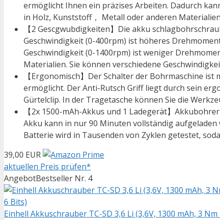
ermöglicht Ihnen ein präzises Arbeiten. Dadurch ka
in Holz, Kunststoff， Metall oder anderen Materialien 
【2 Gescgwubdigkeiten】Die akku schlagbohrschrauber
Geschwindigkeit (0-400rpm) ist höheres Drehmoment,
Geschwindigkeit (0-1400rpm) ist weniger Drehmoment,
Materialien. Sie können verschiedene Geschwindigkei
【Ergonomisch】Der Schalter der Bohrmaschine ist mi
ermöglicht. Der Anti-Rutsch Griff liegt durch sein 
Gürtelclip. In der Tragetasche können Sie die Werkze
【2x 1500-mAh-Akkus und 1 Ladegerät】Akkubohrer au
Akku kann in nur 90 Minuten vollständig aufgeladen we
Batterie wird in Tausenden von Zyklen getestet, sod
39,00 EUR
aktuellen Preis prüfen*
Angebot
Bestseller Nr. 4
Einhell Akkuschrauber TC-SD 3,6 Li (3,6V, 1300 mAh, 3 Nm 