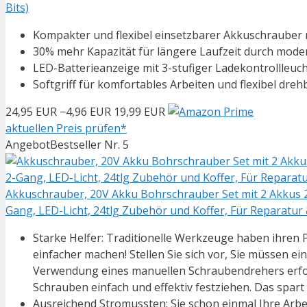
Bits)
Kompakter und flexibel einsetzbarer Akkuschraube
30% mehr Kapazität für längere Laufzeit durch mod
LED-Batterieanzeige mit 3-stufiger Ladekontrollleuc
Softgriff für komfortables Arbeiten und flexibel dre
24,95 EUR
−4,96 EUR
19,99 EUR
aktuellen Preis prüfen*
Angebot
Bestseller Nr. 5
Akkuschrauber, 20V Akku Bohrschrauber Set mit 2 Akku
Gang, LED-Licht, 24tlg Zubehör und Koffer, Für Reparatur
Starke Helfer: Traditionelle Werkzeuge haben ihren 
einfacher machen! Stellen Sie sich vor, Sie müssen e
Verwendung eines manuellen Schraubendrehers erfor
Schrauben einfach und effektiv festziehen. Das spart 
Ausreichend Stromussten: Sie schon einmal Ihre Ar