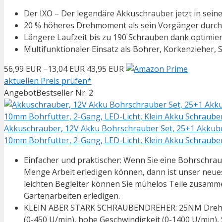
Der IXO – Der legendäre Akkuschrauber jetzt in seine
20 % höheres Drehmoment als sein Vorgänger durch
Längere Laufzeit bis zu 190 Schrauben dank optimie
Multifunktionaler Einsatz als Bohrer, Korkenziehe
56,99 EUR
−13,04 EUR
43,95 EUR
aktuellen Preis prüfen*
Angebot
Bestseller Nr. 2
Akkuschrauber, 12V Akku Bohrschrauber Set, 25+1 Akku
10mm Bohrfutter, 2-Gang, LED-Licht, Klein Akku Schraube
Einfacher und praktischer: Wenn Sie eine Bohrschrauber
Menge Arbeit erledigen können, dann ist unser neue
leichten Begleiter können Sie mühelos Teile zusam
Gartenarbeiten erledigen.
KLEIN ABER STARK SCHRAUBENDREHER: 25NM Drehmom
(0-450 U/min), hohe Geschwindigkeit (0-1400 U/min), S