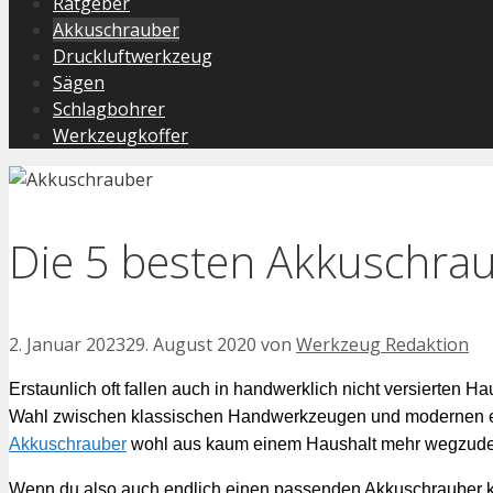
Ratgeber
Akkuschrauber
Druckluftwerkzeug
Sägen
Schlagbohrer
Werkzeugkoffer
Die 5 besten Akkuschrau
2. Januar 2023
29. August 2020
von
Werkzeug Redaktion
Erstaunlich oft fallen auch in handwerklich nicht versierten
Wahl zwischen klassischen Handwerkzeugen und modernen ele
Akkuschrauber
wohl aus kaum einem Haushalt mehr wegzud
Wenn du also auch endlich einen passenden Akkuschrauber kau