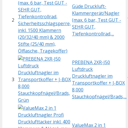
Güde Druckluft-
Klammergerät/Nagler
2
(max. 6 bar, Test GUT -
SEHR GUT,
Tiefenkontrollrad,...
PREBENA 2XR-J50
Luftdruck
Druckluftnagler im
3
Transportkoffer + J-BOX
8,000
Stauchkopfnägel/Brads,...
ValueMax 2 in 1