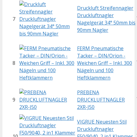
Druckluft Streifennagler
Druckluftnagler
7
Nagelgerät 34° 50mm bis
90mm Nagler
FERM Pneumatische
Tacker – DIN/Orion -
8
Weichen Griff – Inkl. 300
Nägeln und 100
Heftklammern
PREBENA
9
DRUCKLUFTNAGLER
2XR-J50
VIGRUE Neuesten Stil
Druckluftnagler
10
F50/9040, 2 in1 Klammer