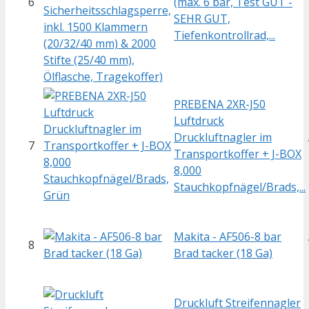
6
(max. 6 bar, Test GUT -
SEHR GUT,
Tiefenkontrollrad,...
PREBENA 2XR-J50
Luftdruck
Druckluftnagler im
7
Transportkoffer + J-BOX
8,000
Stauchkopfnägel/Brads,...
Makita - AF506-8 bar
8
Brad tacker (18 Ga)
Druckluft Streifennagler