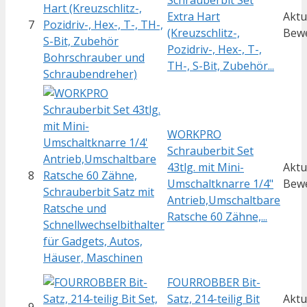
Schrauberbit Set
Extra Hart
Aktu
7
(Kreuzschlitz-,
Bew
Pozidriv-, Hex-, T-,
TH-, S-Bit, Zubehör...
WORKPRO
Schrauberbit Set
43tlg. mit Mini-
Aktu
8
Umschaltknarre 1/4"
Bew
Antrieb,Umschaltbare
Ratsche 60 Zähne,...
FOURROBBER Bit-
Satz, 214-teilig Bit
Aktu