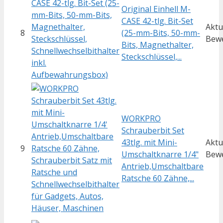
Original Einhell M-
CASE 42-tlg. Bit-Set
Aktu
8
(25-mm-Bits, 50-mm-
Bew
Bits, Magnethalter,
Steckschlüssel,...
WORKPRO
Schrauberbit Set
43tlg. mit Mini-
Aktu
9
Umschaltknarre 1/4"
Bew
Antrieb,Umschaltbare
Ratsche 60 Zähne,...