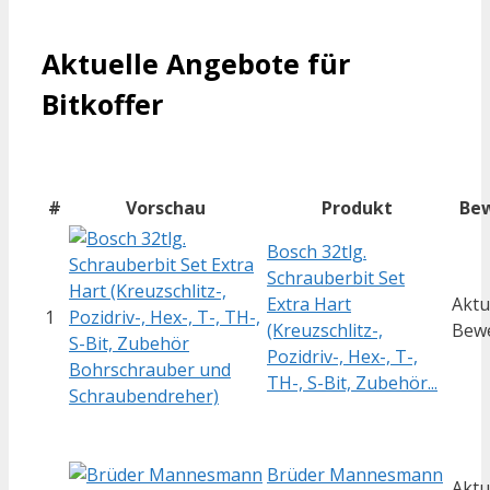
Aktuelle Angebote für
Bitkoffer
#
Vorschau
Produkt
Be
Bosch 32tlg.
Schrauberbit Set
Extra Hart
Aktu
1
(Kreuzschlitz-,
Bew
Pozidriv-, Hex-, T-,
TH-, S-Bit, Zubehör...
Brüder Mannesmann
Aktu