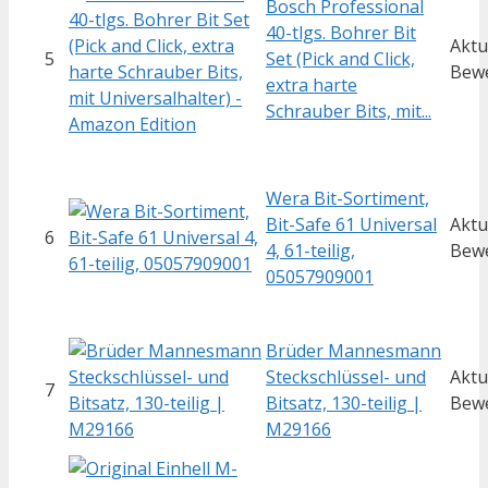
Bosch Professional
40-tlgs. Bohrer Bit
Aktu
5
Set (Pick and Click,
Bew
extra harte
Schrauber Bits, mit...
Wera Bit-Sortiment,
Bit-Safe 61 Universal
Aktu
6
4, 61-teilig,
Bew
05057909001
Brüder Mannesmann
Steckschlüssel- und
Aktu
7
Bitsatz, 130-teilig |
Bew
M29166