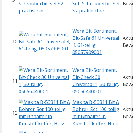
9
Set, Schrauberbit-Set
Bew
S2 praktischer
Wera Bit-Sortiment,
Bit-Safe 61 Universal
Aktu
10
4, 61-teilig,
Bew
05057909001
Wera Bit-Sortiment,
Bit-Check 30
Aktu
11
Universal 1, 30-teilig,
Bew
05056440001
Makita B-53811 Bit &
Bohrer-Set 100-teilig
Aktu
12
mit Bithalter in
Bew
Kunstoffkoffer, Holz