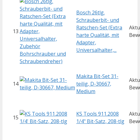
Bosch 26tlg.
Schrauberbit- und
Ratschen-Set (Extra
Aktu
13
harte Qualität, mit
Bew
Adapter,
Universalhalter,...
Makita Bit-Set 31-
Aktu
14
teilig, D-30667,
Bew
Medium
KS Tools 911.2008
Aktu
15
1/4" Bit-Satz, 208-tlg
Bew