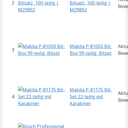
2
Bitsatz, 100-teilig |
Bew
M29892
Makita P-81050 Bit-
Aktu
3
Box 99-teilig, Bitset
Bew
Makita P-81175 Bit-
Aktu
4
Set 22-teilig mit
Bew
Karabiner