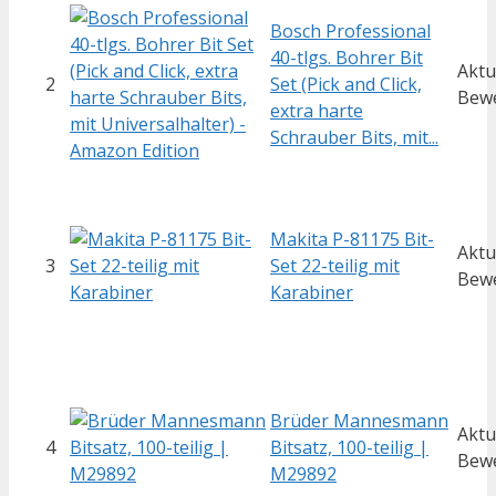
Bosch Professional
40-tlgs. Bohrer Bit
Aktu
2
Set (Pick and Click,
Bew
extra harte
Schrauber Bits, mit...
Makita P-81175 Bit-
Aktu
3
Set 22-teilig mit
Bew
Karabiner
Brüder Mannesmann
Aktu
4
Bitsatz, 100-teilig |
Bew
M29892