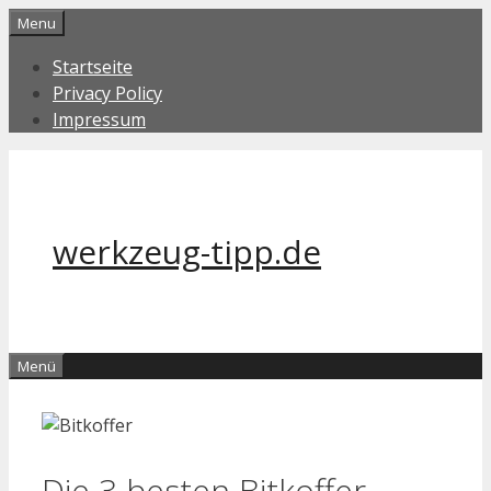
Zum
Menu
Inhalt
Startseite
springen
Privacy Policy
Impressum
werkzeug-tipp.de
Menü
Die 3 besten Bitkoffer