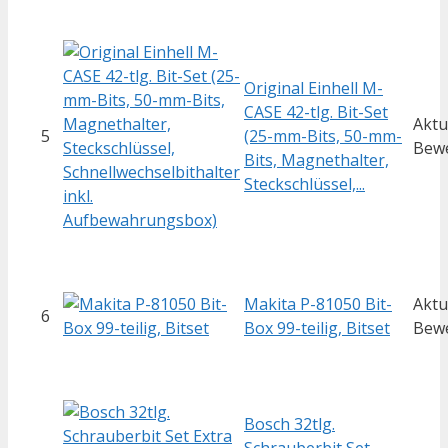
Original Einhell M-
CASE 42-tlg. Bit-Set
Aktu
5
(25-mm-Bits, 50-mm-
Bew
Bits, Magnethalter,
Steckschlüssel,...
Makita P-81050 Bit-
Aktu
6
Box 99-teilig, Bitset
Bew
Bosch 32tlg.