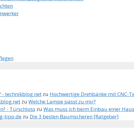
achten
imwerker
flegen
 - technikblog.net
zu
Hochwertige Drehbänke mit CNC-T
kblog.net
zu
Welche Lampe passt zu mir?
n? - Türschloss
zu
Was muss ich beim Einbau einer Haus
g-tipp.de
zu
Die 3 besten Baumscheren [Ratgeber]