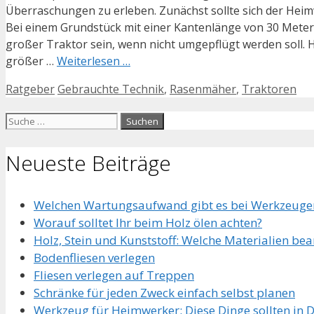
Überraschungen zu erleben. Zunächst sollte sich der Heim
Bei einem Grundstück mit einer Kantenlänge von 30 Metern
großer Traktor sein, wenn nicht umgepflügt werden soll. H
größer …
Weiterlesen …
Kategorien
Schlagwörter
Ratgeber
Gebrauchte Technik
,
Rasenmäher
,
Traktoren
Suche
nach:
Neueste Beiträge
Welchen Wartungsaufwand gibt es bei Werkzeuge
Worauf solltet Ihr beim Holz ölen achten?
Holz, Stein und Kunststoff: Welche Materialien be
Bodenfliesen verlegen
Fliesen verlegen auf Treppen
Schränke für jeden Zweck einfach selbst planen
Werkzeug für Heimwerker: Diese Dinge sollten in 