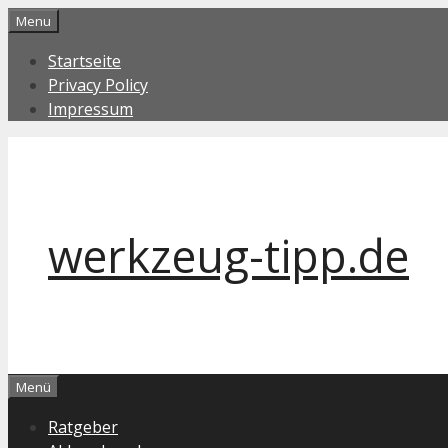
Zum
Menu
Inhalt
Startseite
springen
Privacy Policy
Impressum
werkzeug-tipp.de
Menü
Ratgeber