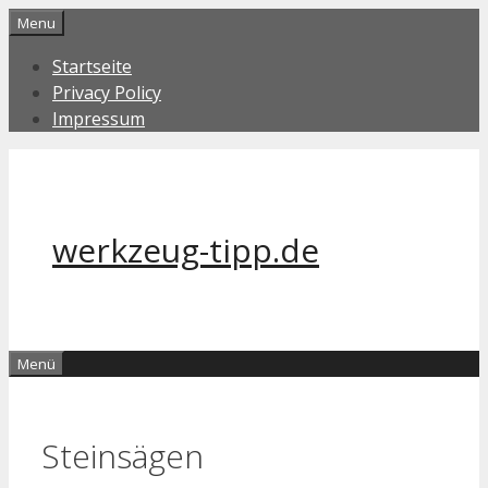
Zum
Menu
Inhalt
Startseite
springen
Privacy Policy
Impressum
werkzeug-tipp.de
Menü
Steinsägen