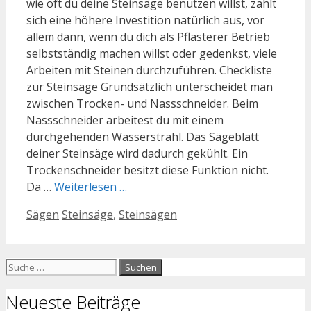
wie oft du deine Steinsäge benutzen willst, zahlt
sich eine höhere Investition natürlich aus, vor
allem dann, wenn du dich als Pflasterer Betrieb
selbstständig machen willst oder gedenkst, viele
Arbeiten mit Steinen durchzuführen. Checkliste
zur Steinsäge Grundsätzlich unterscheidet man
zwischen Trocken- und Nassschneider. Beim
Nassschneider arbeitest du mit einem
durchgehenden Wasserstrahl. Das Sägeblatt
deiner Steinsäge wird dadurch gekühlt. Ein
Trockenschneider besitzt diese Funktion nicht.
Da …
Weiterlesen …
Kategorien
Schlagwörter
Sägen
Steinsäge
,
Steinsägen
Suche
nach:
Neueste Beiträge