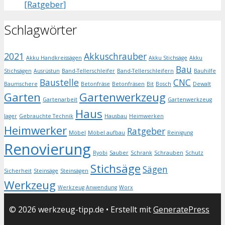
[Ratgeber]
Schlagwörter
2021
Akkuschrauber
Akku Handkreissägen
Akku Stichsäge
Akku
Bau
Stichsägen
Ausrüstun
Band-Tellerschleifer
Band-Tellerschleifern
Bauhilfe
Baustelle
CNC
Baumschere
Betonfräse
Betonfräsen
Bit
Bosch
Dewalt
Garten
Gartenwerkzeug
Gartenarbeit
Gartenwerkzeug
Haus
lager
Gebrauchte Technik
Hausbau
Heimwerken
Heimwerker
Ratgeber
Möbel
Möbel aufbau
Reinigung
Renovierung
Ryobi
Sauber
Schrank
Schrauben
Schutz
Stichsäge
Sägen
Sicherheit
Steinsäge
Steinsägen
Werkzeug
Werkzeug Anwendung
Worx
© 2026 werkzeug-tipp.de
• Erstellt mit
GeneratePress