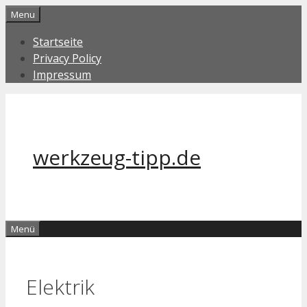
Zum
Menu
Inhalt
Startseite
springen
Privacy Policy
Impressum
werkzeug-tipp.de
Menü
Elektrik