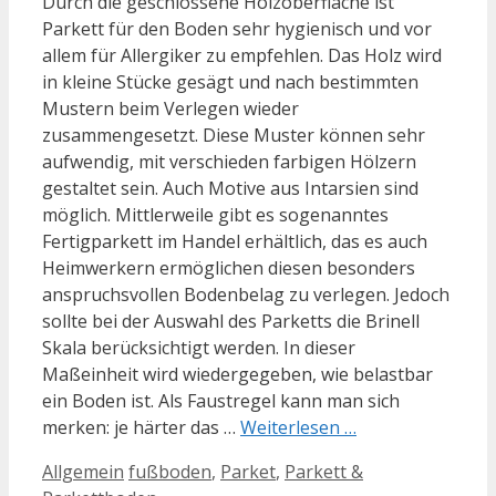
Durch die geschlossene Holzoberfläche ist
Parkett für den Boden sehr hygienisch und vor
allem für Allergiker zu empfehlen. Das Holz wird
in kleine Stücke gesägt und nach bestimmten
Mustern beim Verlegen wieder
zusammengesetzt. Diese Muster können sehr
aufwendig, mit verschieden farbigen Hölzern
gestaltet sein. Auch Motive aus Intarsien sind
möglich. Mittlerweile gibt es sogenanntes
Fertigparkett im Handel erhältlich, das es auch
Heimwerkern ermöglichen diesen besonders
anspruchsvollen Bodenbelag zu verlegen. Jedoch
sollte bei der Auswahl des Parketts die Brinell
Skala berücksichtigt werden. In dieser
Maßeinheit wird wiedergegeben, wie belastbar
ein Boden ist. Als Faustregel kann man sich
merken: je härter das …
Weiterlesen …
Kategorien
Schlagwörter
Allgemein
fußboden
,
Parket
,
Parkett &