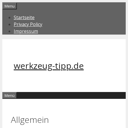
Zum
Menu
Inhalt
Startseite
springen
Privacy Policy
Impressum
werkzeug-tipp.de
Menü
Allgemein