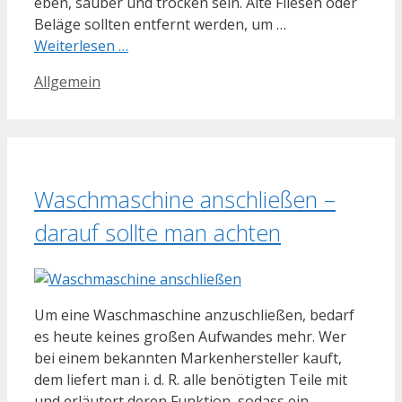
eben, sauber und trocken sein. Alte Fliesen oder
Beläge sollten entfernt werden, um …
Weiterlesen …
Kategorien
Allgemein
Waschmaschine anschließen –
darauf sollte man achten
Um eine Waschmaschine anzuschließen, bedarf
es heute keines großen Aufwandes mehr. Wer
bei einem bekannten Markenhersteller kauft,
dem liefert man i. d. R. alle benötigten Teile mit
und erläutert deren Funktion, sodass ein