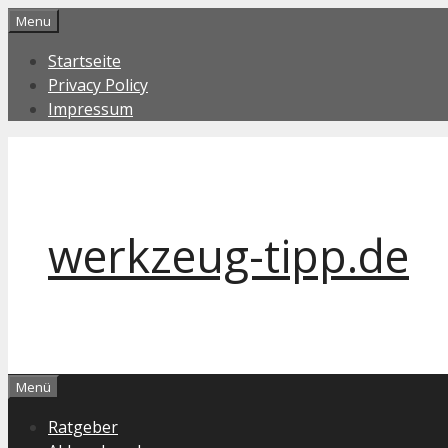
Zum
Menu
Inhalt
Startseite
springen
Privacy Policy
Impressum
werkzeug-tipp.de
Menü
Ratgeber