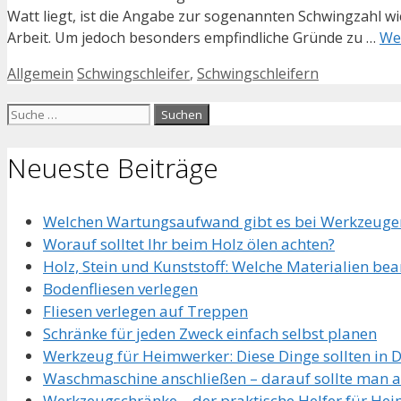
Watt liegt, ist die Angabe zur sogenannten Schwingzahl wic
Arbeit. Um jedoch besonders empfindliche Gründe zu …
We
Kategorien
Schlagwörter
Allgemein
Schwingschleifer
,
Schwingschleifern
Suche
nach:
Neueste Beiträge
Welchen Wartungsaufwand gibt es bei Werkzeuge
Worauf solltet Ihr beim Holz ölen achten?
Holz, Stein und Kunststoff: Welche Materialien be
Bodenfliesen verlegen
Fliesen verlegen auf Treppen
Schränke für jeden Zweck einfach selbst planen
Werkzeug für Heimwerker: Diese Dinge sollten in 
Waschmaschine anschließen – darauf sollte man 
Werkzeugschränke – der praktische Helfer für He