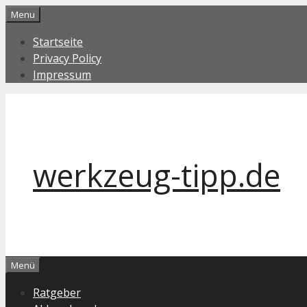
Zum
Menu
Inhalt
Startseite
springen
Privacy Policy
Impressum
werkzeug-tipp.de
Menü
Ratgeber