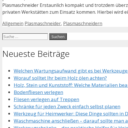
Plasmaschneider Erstaunlich kompakt und trotzdem überz
privaten Werkstätten zum Einsatz kommen. Hierbei wird ein 
Kategorien
Schlagwörter
Allgemein
Plasmaschneider
,
Plasmaschneidern
Suche
nach:
Neueste Beiträge
Welchen Wartungsaufwand gibt es bei Werkzeuge
Worauf solltet Ihr beim Holz ölen achten?
Holz, Stein und Kunststoff: Welche Materialien be
Bodenfliesen verlegen
Fliesen verlegen auf Treppen
Schränke für jeden Zweck einfach selbst planen
Werkzeug für Heimwerker: Diese Dinge sollten in 
Waschmaschine anschließen – darauf sollte man 
Werkzeugschränke – der praktische Helfer für He